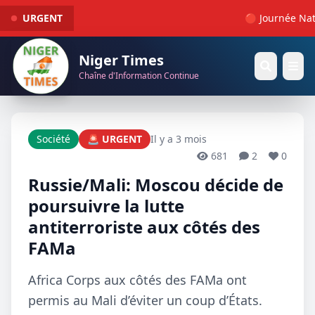
URGENT
🔴 Journée Natio
Niger Times
Chaîne d'Information Continue
Société
🚨 URGENT
Il y a 3 mois
681
2
0
Russie/Mali: Moscou décide de
poursuivre la lutte
antiterroriste aux côtés des
FAMa
Africa Corps aux côtés des FAMa ont
permis au Mali d’éviter un coup d’États.