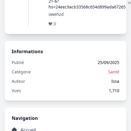
21-6?
m
hs=24eec9acb33568c654d899ada67265
owehzd
0
Informations
Publié
25/09/2025
Catégorie
Santé
Auteur
Issa
Vues
1,710
Navigation
Accueil