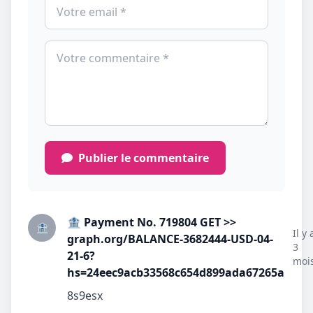
Publier le commentaire
🏦 Payment No. 719804 GET >>
🏦
Il y 
graph.org/BALANCE-3682444-USD-04-
3
21-6?
moi
hs=24eec9acb33568c654d899ada67265a
8s9esx