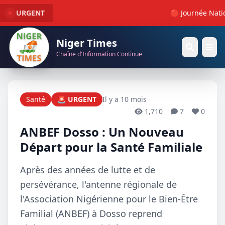
URGENT
🔴 Journée Nation
Niger Times
Chaîne d'Information Continue
Santé
🚨 URGENT
Il y a 10 mois
1,710
7
0
ANBEF Dosso : Un Nouveau
Départ pour la Santé Familiale
Après des années de lutte et de
persévérance, l'antenne régionale de
l'Association Nigérienne pour le Bien-Être
Familial (ANBEF) à Dosso reprend