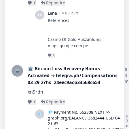
0
Répondre
Lena
Il y a 3 jours
Le
References:
Casino Of Gold Auszahlung
maps.google.com.pe
0
🏛️ Bitcoin Loss Recovery Bonus
Il
🏛️
Activated ⇒ telegra.ph/Compensations-
3
m
03-29-2?hs=24eec9acb33568c654
xn9rdn
0
Répondre
💎 Payment No. 562308 NEXT >>
💎
Il
graph.org/BALANCE-3682444-USD-04-
3
21-6?
m