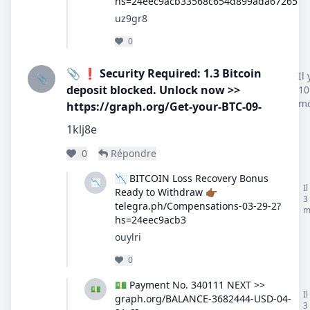
hs=24eec9acb33568c654d899ada67265
uz9gr8
0
📎 ❗ Security Required: 1.3 Bitcoin
Il 
📎
deposit blocked. Unlock now >>
10
mo
https://graph.org/Get-your-BTC-09-
1klj8e
0
Répondre
📉 BITCOIN Loss Recovery Bonus
📉
Il
Ready to Withdraw 👉🏾
3
telegra.ph/Compensations-03-29-2?
m
hs=24eec9acb3
ouylri
0
💵 Payment No. 340111 NEXT >>
💵
Il
graph.org/BALANCE-3682444-USD-04-
3