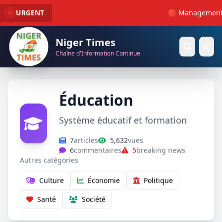
URGENT
🔴 Management : La 
Niger Times
Chaîne d'Information Continue
Éducation
Système éducatif et formation
7
articles
5,632
vues
6
commentaires
5
breaking news
Autres catégories
Culture
Économie
Politique
Santé
Société