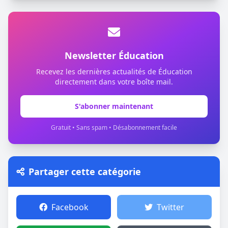
Newsletter Éducation
Recevez les dernières actualités de Éducation
directement dans votre boîte mail.
S'abonner maintenant
Gratuit • Sans spam • Désabonnement facile
Partager cette catégorie
Facebook
Twitter