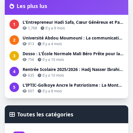
Les plus lus
L'Entrepreneur Hadi Safa, Cœur Généreux et Patriote Sincère, Propulse l'Éducation à Dosso
1
1,768
Il y a 9 mois
Université Abdou Moumouni : La communication au cœur des débats à la Place AB
2
913
Il y a 4 mois
Dosso : L'École Normale Mali Béro Prête pour la Rentrée 2025-2026
3
756
Il y a 10 mois
Rentrée Scolaire 2025/2026 : Hadj Nasser Ibrahim coordonnateur regional de la M 62 appelle à la Mobi
4
635
Il y a 10 mois
L'IPTIC-Golkoye Ancre le Patriotisme : La Montée du Drapeau Revient à l'Honneur
5
607
Il y a 8 mois
Toutes les catégories