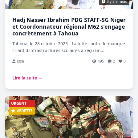
Il y a 9 mois
Hadj Nasser Ibrahim PDG STAFF-SG Niger
et Coordonnateur régional M62 s’engage
concrètement à Tahoua
Tahoua, le 28 octobre 2025 - La lutte contre le manque
criant d'infrastructures scolaires a reçu un...
Issa
495
2
0
Lire la suite →
URGENT
VEDETTE