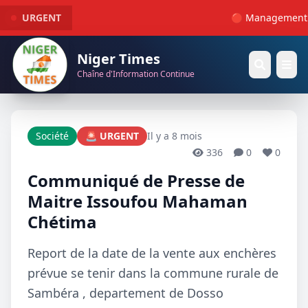
URGENT
🔴 Management : L
Niger Times
Chaîne d'Information Continue
Société
🚨 URGENT
Il y a 8 mois
336
0
0
Communiqué de Presse de
Maitre Issoufou Mahaman
Chétima
Report de la date de la vente aux enchères
prévue se tenir dans la commune rurale de
Sambéra , departement de Dosso