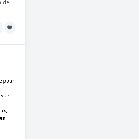
n de
e
pour
t vue
ux,
es