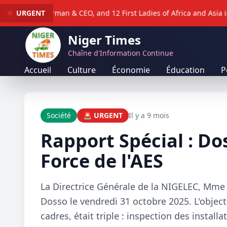
dation Chairman & CEO, and 12 First Ladies of Africa and Asia inau
URGENT
Niger Times
Chaîne d'Information Continue
Accueil
Culture
Économie
Éducation
P
Société
🚨 URGENT
Il y a 9 mois
Rapport Spécial : Do
Force de l'AES
La Directrice Générale de la NIGELEC, Mme F
Dosso le vendredi 31 octobre 2025. L'objec
cadres, était triple : inspection des installa