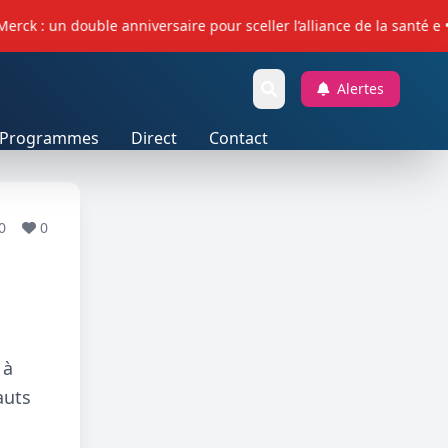
 : un double anniversaire pour sceller l’alliance de la santé e • 
Alertes
Programmes
Direct
Contact
0
0
 à
auts