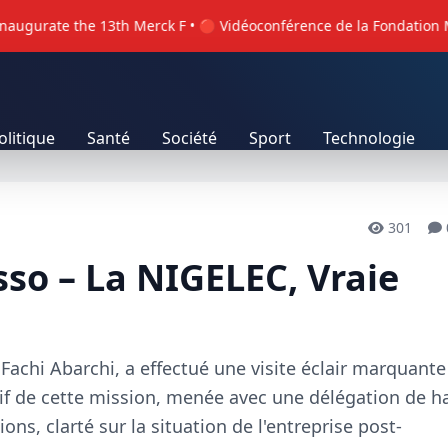
gurate the 13th Merck F • 🔴 Vidéoconférence de la Fondation Merck
olitique
Santé
Société
Sport
Technologie
301
sso – La NIGELEC, Vraie
achi Abarchi, a effectué une visite éclair marquante
tif de cette mission, menée avec une délégation de h
tions, clarté sur la situation de l'entreprise post-