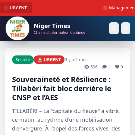
URGENT
🔴 Management : La
Niger Times
Chaîne d'Information Continue
Société
🚨 URGENT
Il y a 2 mois
596
1
0
Souveraineté et Résilience :
Tillabéri fait bloc derrière le
CNSP et l’AES
TILLABÉRI – La "capitale du fleuve" a vibré,
ce matin, au rythme d’une mobilisation
d'envergure. À l’appel des forces vives, des